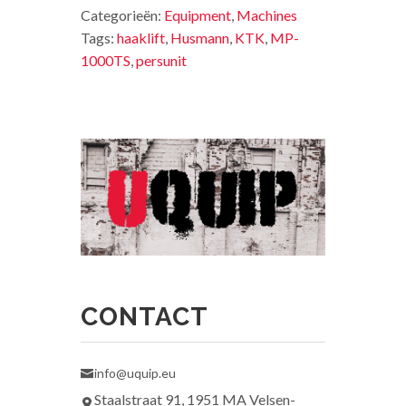
Categorieën:
Equipment
,
Machines
Tags:
haaklift
,
Husmann
,
KTK
,
MP-
1000TS
,
persunit
CONTACT
info@uquip.eu
Staalstraat 91, 1951 MA Velsen-